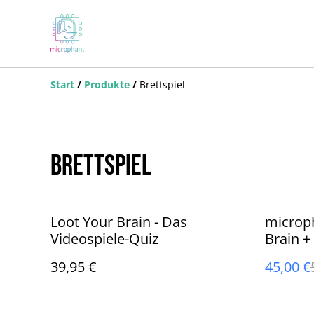
Start
/
Produkte
/
Brettspiel
Brettspiel
%
Loot Your Brain - Das
microph
Videospiele-Quiz
Brain +
fängt a
39,95 €
45,00 €