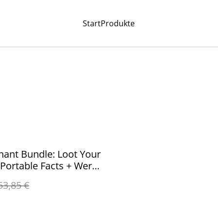
Start
Produkte
ant Bundle: Loot Your
 Portable Facts + Wer
n?
53,85 €